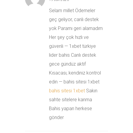
Selam millet Ödemeler
geç geliyor, canlı destek
yok Paramı geri alamadım
Her şey çok hızlı ve
güvenli — 1xbet türkiye
lider bahis Canlı destek
gece gündüz aktif
Kısacası, kendiniz kontrol
edin — bahis sitesi 1xbet
bahis sitesi 1xbet
Sakın
sahte sitelere kanma
Bahis yapan herkese
gönder