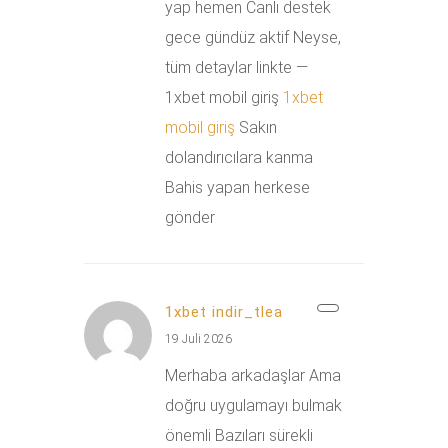
yap hemen Canlı destek
gece gündüz aktif Neyse,
tüm detaylar linkte —
1xbet mobil giriş
1xbet
mobil giriş
Sakın
dolandırıcılara kanma
Bahis yapan herkese
gönder
1xbet indir_tlea
19 Juli 2026
Merhaba arkadaşlar Ama
doğru uygulamayı bulmak
önemli Bazıları sürekli