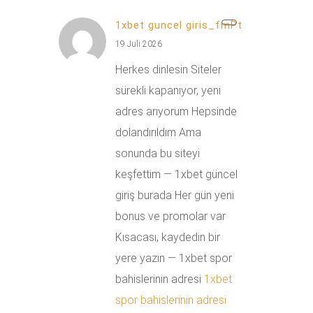
1xbet guncel giris_fmPt
19 Juli 2026
Herkes dinlesin Siteler
sürekli kapanıyor, yeni
adres arıyorum Hepsinde
dolandırıldım Ama
sonunda bu siteyi
keşfettim — 1xbet güncel
giriş burada Her gün yeni
bonus ve promolar var
Kısacası, kaydedin bir
yere yazın — 1xbet spor
bahislerinin adresi
1xbet
spor bahislerinin adresi