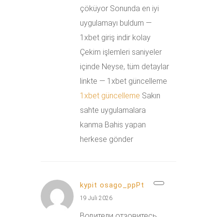
çöküyor Sonunda en iyi
uygulamayı buldum —
1xbet giriş indir kolay
Çekim işlemleri saniyeler
içinde Neyse, tüm detaylar
linkte — 1xbet güncelleme
1xbet güncelleme
Sakın
sahte uygulamalara
kanma Bahis yapan
herkese gönder
kypit osago_ppPt
19 Juli 2026
Водители отзовитесь