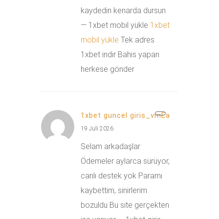
kaydedin kenarda dursun
— 1xbet mobil yükle
1xbet
mobil yükle
Tek adres
1xbet indir Bahis yapan
herkese gönder
1xbet guncel giris_vmEa
19 Juli 2026
Selam arkadaşlar
Ödemeler aylarca sürüyor,
canlı destek yok Paramı
kaybettim, sinirlerim
bozuldu Bu site gerçekten