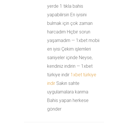
yerde 1 tıkla bahis
yapabilirsin En iyisini
bulmak için çok zaman
harcadım Hiçbir sorun
yaşamadım — 1xbet mobii
en iyisi Çekim işlemleri
saniyeler içinde Neyse,
kendiniz indirin — 1xbet
türkiye indir
1xbet türkiye
indir
Sakın sahte
uygulamalara kanma
Bahis yapan herkese
gönder