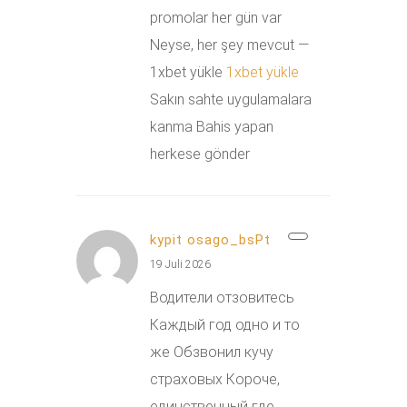
promolar her gün var
Neyse, her şey mevcut —
1xbet yükle
1xbet yükle
Sakın sahte uygulamalara
kanma Bahis yapan
herkese gönder
kypit osago_bsPt
19 Juli 2026
Водители отзовитесь
Каждый год одно и то
же Обзвонил кучу
страховых Короче,
единственный где