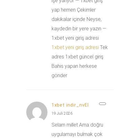
işe yarıyor — 1xbet giriş
yap hemen Çekimler
dakikalar içinde Neyse,
kaydedin bir yere yazın —
1xbet yeni giriş adresi
1xbet yeni giriş adresi
Tek
adres 1xbet güncel giriş
Bahis yapan herkese
gönder
1xbet indir_nvEl
19 Juli 2026
Selam millet Ama doğru
uygulamayı bulmak çok