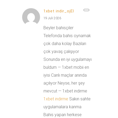
1xbet indir_ojEl
19 Juli 2026
Beyler bahisçiler
Telefonda bahis oynamak
çok daha kolay Bazıları
çok yavaş çalışıyor
Sonunda en iyi uygulamayı
buldum — 1xbet mobii en
iyisi Canlı maçlar anında
açılıyor Neyse, her şey
mevcut — 1xbet indirme
1xbet indirme
Sakın sahte
uygulamalara kanma
Bahis yapan herkese