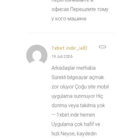
офисах Перешлите тому
у кого машина
1xbet indir_ieEl
19 Juli 2026
Arkadaşlar merhaba
Sürekli bilgisayar açmak
zor oluyor Çoğu site mobil
uygulama sunmuyor Hiç
donma veya takılma yok
— 1xbet indir hemen
Uygulama çok hafif ve
hızlı Neyse, kaydedin