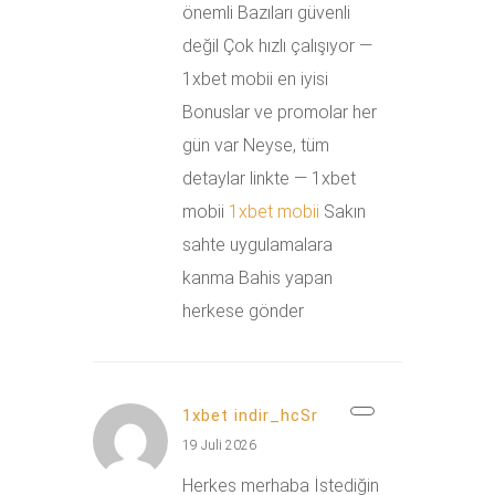
önemli Bazıları güvenli
değil Çok hızlı çalışıyor —
1xbet mobii en iyisi
Bonuslar ve promolar her
gün var Neyse, tüm
detaylar linkte — 1xbet
mobii
1xbet mobii
Sakın
sahte uygulamalara
kanma Bahis yapan
herkese gönder
1xbet indir_hcSr
19 Juli 2026
Herkes merhaba İstediğin