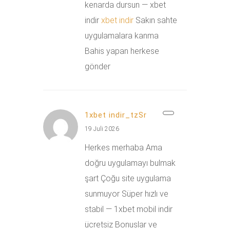
kenarda dursun — xbet
indir
xbet indir
Sakın sahte
uygulamalara kanma
Bahis yapan herkese
gönder
1xbet indir_tzSr
19 Juli 2026
Herkes merhaba Ama
doğru uygulamayı bulmak
şart Çoğu site uygulama
sunmuyor Süper hızlı ve
stabil — 1xbet mobil indir
ücretsiz Bonuslar ve