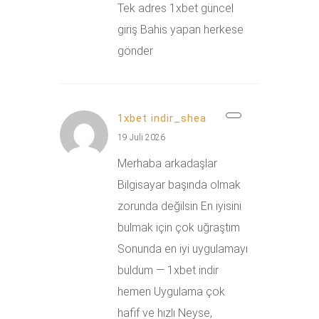
Tek adres 1xbet güncel
giriş Bahis yapan herkese
gönder
1xbet indir_shea
19 Juli 2026
Merhaba arkadaşlar
Bilgisayar başında olmak
zorunda değilsin En iyisini
bulmak için çok uğraştım
Sonunda en iyi uygulamayı
buldum — 1xbet indir
hemen Uygulama çok
hafif ve hızlı Neyse,