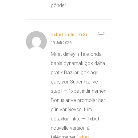
gönder
1xbet indir_zrSr
19 Juli 2026
Millet dinleyin Telefonda
bahis oynamak çok daha
pratik Bazıları çok ağır
çalışıyor Süper hızlı ve
stabil — 1xbet indir hemen
Bonuslar ve promolar her
gün var Neyse, tüm
detaylar linkte — 1xbet
nouvelle version à
télécharger
1xbet