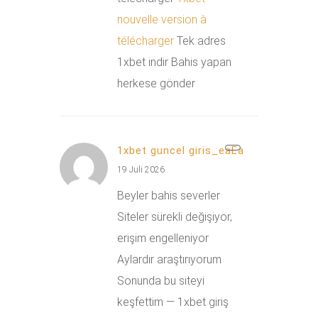
nouvelle version à
télécharger
Tek adres
1xbet indir Bahis yapan
herkese gönder
1xbet guncel giris_eaEa
19 Juli 2026
Beyler bahis severler
Siteler sürekli değişiyor,
erişim engelleniyor
Aylardır araştırıyorum
Sonunda bu siteyi
keşfettim — 1xbet giriş