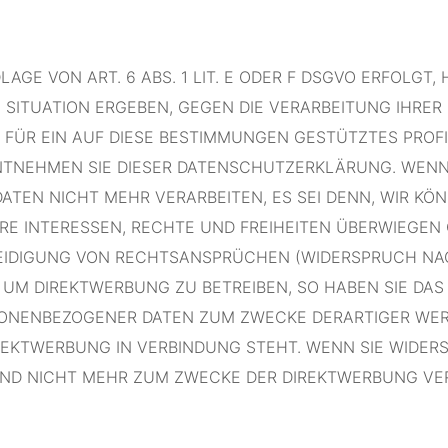
E VON ART. 6 ABS. 1 LIT. E ODER F DSGVO ERFOLGT, 
N SITUATION ERGEBEN, GEGEN DIE VERARBEITUNG IHR
 FÜR EIN AUF DIESE BESTIMMUNGEN GESTÜTZTES PROFI
NTNEHMEN SIE DIESER DATENSCHUTZERKLÄRUNG. WENN
ATEN NICHT MEHR VERARBEITEN, ES SEI DENN, WIR 
HRE INTERESSEN, RECHTE UND FREIHEITEN ÜBERWIEGEN 
DIGUNG VON RECHTSANSPRÜCHEN (WIDERSPRUCH NACH A
UM DIREKTWERBUNG ZU BETREIBEN, SO HABEN SIE DAS
SONENBEZOGENER DATEN ZUM ZWECKE DERARTIGER WERB
IREKTWERBUNG IN VERBINDUNG STEHT. WENN SIE WIDER
D NICHT MEHR ZUM ZWECKE DER DIREKTWERBUNG VER